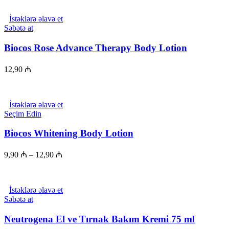
İstəklərə əlavə et
Səbətə at
Biocos Rose Advance Therapy Body Lotion
12,90
₼
İstəklərə əlavə et
This
Seçim Edin
product
has
Biocos Whitening Body Lotion
multiple
variants.
9,90
₼
–
12,90
₼
The
options
may
be
İstəklərə əlavə et
chosen
Səbətə at
on
the
Neutrogena El ve Tırnak Bakım Kremi 75 ml
product