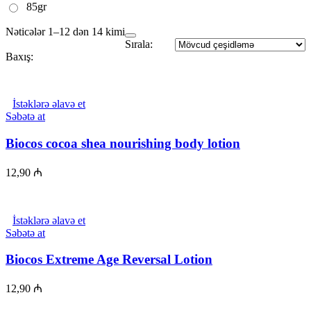
85gr
Nəticələr 1–12 dən 14 kimi
Sırala:
Baxış:
İstəklərə əlavə et
Səbətə at
Biocos cocoa shea nourishing body lotion
12,90
₼
İstəklərə əlavə et
Səbətə at
Biocos Extreme Age Reversal Lotion
12,90
₼