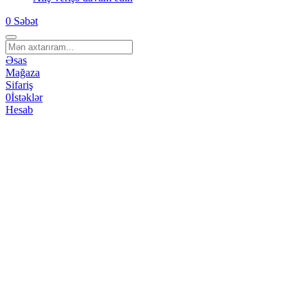
0
Səbət
Əsas
Mağaza
Sifariş
0
İstəklər
Hesab