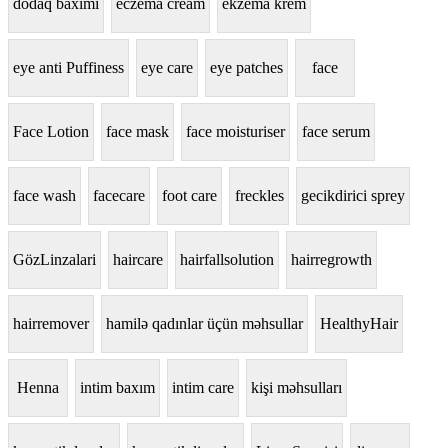
dodaq baxımı
eczema cream
ekzema krem
eye anti Puffiness
eye care
eye patches
face
Face Lotion
face mask
face moisturiser
face serum
face wash
facecare
foot care
freckles
gecikdirici sprey
GözLinzalari
haircare
hairfallsolution
hairregrowth
hairremover
hamilə qadınlar üçün məhsullar
HealthyHair
Henna
intim baxım
intim care
kişi məhsulları