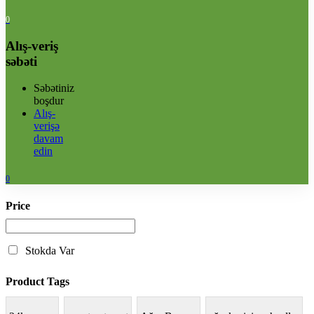
0
Alış-veriş
səbəti
Səbətiniz
boşdur
Alış-
verişə
davam
edin
0
Price
Stokda Var
Product Tags