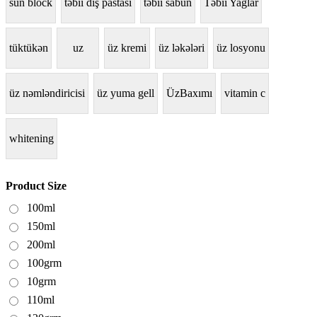
sun block
təbii diş pastası
təbii sabun
Təbii Yağlar
tüktükən
uz
üz kremi
üz ləkələri
üz losyonu
üz nəmləndiricisi
üz yuma gell
ÜzBaxımı
vitamin c
whitening
Product Size
100ml
150ml
200ml
100grm
10grm
110ml