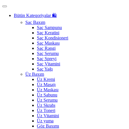
Bütün Kateqoriyalar 🛍️
Saç Baxım
Saç Şampunu
Saç Keratini
Saç Kondisioneri
Saç Maskası
Saç Rəngi
Saç Serumu
Saç Spreyi
Saç Vitamini
Saç Yağı
Üz Baxım
Üz Kremi
Üz Masajı
Üz Maskası
Üz Sabunu
Üz Serumu
Üz Skrabı
Üz Toneri
Üz Vitamini
Üz yuma
Göz Baxımı