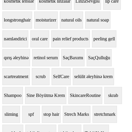
kosmetik lenslər
kosmetik linzalar
LinzaSevgisi
lip care
longstronghair
moisturizer
natural oils
natural soap
nəmləndirici
oral care
pain relief products
peeling gell
qırış əleyhinə
retinol serum
SaçBaxımı
SaçQulluğu
scartreatment
scrub
SelfCare
selülit əleyhinə krem
Shampoo
Sine Böyütmə Krem
SkincareRoutine
skrab
sliming
spf
stop hair
Strech Marks
stretchmark