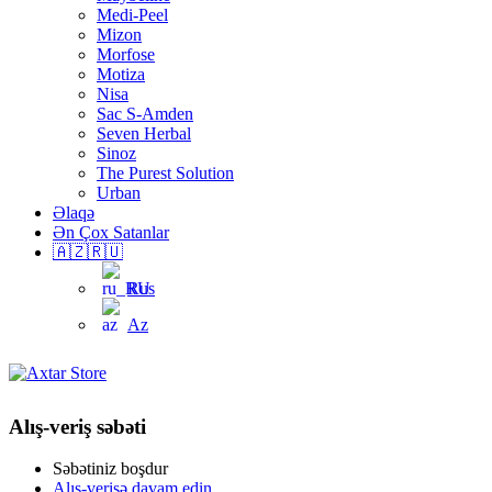
Medi-Peel
Mizon
Morfose
Motiza
Nisa
Sac S-Amden
Seven Herbal
Sinoz
The Purest Solution
Urban
Əlaqə
Ən Çox Satanlar
🇦🇿🇷🇺
Rus
Az
Alış-veriş səbəti
Səbətiniz boşdur
Alış-verişə davam edin