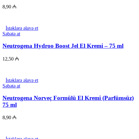
page
8,90
₼
İstəklərə əlavə et
Səbətə at
Neutrogena Hydroo Boost Jel El Kremi – 75 ml
12,50
₼
İstəklərə əlavə et
Səbətə at
Neutrogena Norveç Formülü El Kremi (Parfümsüz)
75 ml
8,90
₼
İstəklərə əlavə et