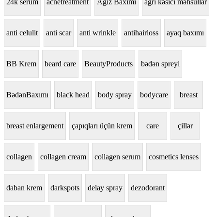
24k serum
acnetreatment
Ağız Baxımı
ağrı kəsici məhsullar
anti celulit
anti scar
anti wrinkle
antihairloss
ayaq baxımı
BB Krem
beard care
BeautyProducts
bədən spreyi
BədənBaxımı
black head
body spray
bodycare
breast
breast enlargement
çapıqları üçün krem
care
çillər
collagen
collagen cream
collagen serum
cosmetics lenses
daban krem
darkspots
delay spray
dezodorant