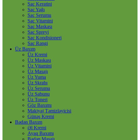
Saç Keratini
Saç Yağı
Saç Serumu
Saç Vitamini
Saç Maskası
Saç Spreyi
Saç Kondisioneri
Saç Rəngi
Üz Baxım
Üz Kremi
Üz Maskası
Üz Vitamini
Üz Masajı
Üz Yuma
Üz Skrabı
Üz Serumu
Üz Sabunu
Üz Toneri
Göz Baxımı
Makiyaj Təmizləyicisi
Günəş Kremi
Bədən Baxım
Əl Kremi
Ayaq Baxımı
Bədən Masajı