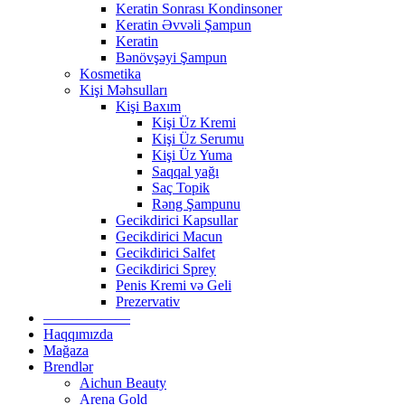
Keratin Sonrası Kondinsoner
Keratin Əvvəli Şampun
Keratin
Bənövşəyi Şampun
Kosmetika
Kişi Məhsulları
Kişi Baxım
Kişi Üz Kremi
Kişi Üz Serumu
Kişi Üz Yuma
Saqqal yağı
Saç Topik
Rəng Şampunu
Gecikdirici Kapsullar
Gecikdirici Macun
Gecikdirici Salfet
Gecikdirici Sprey
Penis Kremi və Geli
Prezervativ
——————
Haqqımızda
Mağaza
Brendlər
Aichun Beauty
Arena Gold