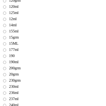
120grm
120ml
125ml
12ml
14ml
155ml
15grm
15ML
177ml
190
190ml
200grm
20grm
230grm
230ml
236ml
237ml
240ml