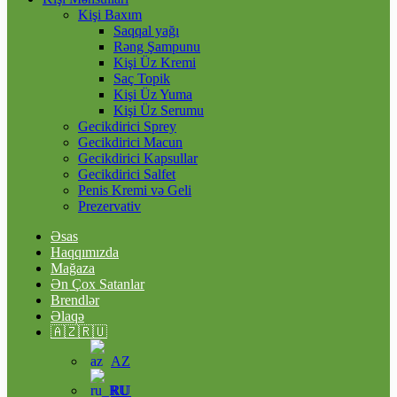
Kişi Baxım
Saqqal yağı
Rəng Şampunu
Kişi Üz Kremi
Saç Topik
Kişi Üz Yuma
Kişi Üz Serumu
Gecikdirici Sprey
Gecikdirici Macun
Gecikdirici Kapsullar
Gecikdirici Salfet
Penis Kremi və Geli
Prezervativ
Əsas
Haqqımızda
Mağaza
Ən Çox Satanlar
Brendlər
Əlaqə
🇦🇿🇷🇺
AZ
RU