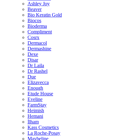
Ashley Joy
Beaver
Bio Keratin Gold
Biocos
Bioderma
Compliment
Cosrx
Dermacol
Dermashine
Dexe
Disar
Dr Laila
Dr Rashel
Due
Elizavecca
Enough
Etude House
Eveline
FarmStay
Heimish
Hemani
İlham
Kass Cosmetics
La Roche-Posay
Maybeline