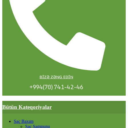
BIZƏ ZƏNG EDIN
+994(70) 741-42-46
Bütün Kateqoriyalar
Saç Baxım
Saç Şampunu