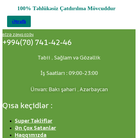
100% Təhlükəsiz Çatdırılma Mövcuddur
Ətraflı
BIZƏ ZƏNG EDIN
+994(70) 741-42-46
Təbii , Sağlam və Gözəllik
İş Saatları : 09:00-23:00
Ünvan: Bakı şəhəri , Azərbaycan
Qısa keçidlər :
Super Təkliflər
Ən Çox Satanlar
Haqqımızda