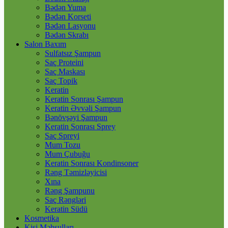
Bədən Yuma
Bədən Korseti
Bədən Lasyonu
Bədən Skrabı
Salon Baxım
Sulfatsız Şampun
Saç Proteini
Saç Maskası
Saç Topik
Keratin
Keratin Sonrası Şampun
Keratin Əvvəli Şampun
Bənövşəyi Şampun
Keratin Sonrası Sprey
Saç Spreyi
Mum Tozu
Mum Çubuğu
Keratin Sonrası Kondinsoner
Rəng Təmizləyicisi
Xına
Rəng Şampunu
Saç Rəngləri
Keratin Südü
Kosmetika
Kişi Məhsulları