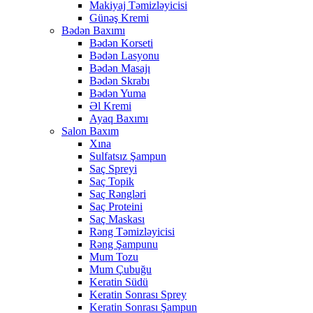
Makiyaj Təmizləyicisi
Günəş Kremi
Bədən Baxımı
Bədən Korseti
Bədən Lasyonu
Bədən Masajı
Bədən Skrabı
Bədən Yuma
Əl Kremi
Ayaq Baxımı
Salon Baxım
Xına
Sulfatsız Şampun
Saç Spreyi
Saç Topik
Saç Rəngləri
Saç Proteini
Saç Maskası
Rəng Təmizləyicisi
Rəng Şampunu
Mum Tozu
Mum Çubuğu
Keratin Südü
Keratin Sonrası Sprey
Keratin Sonrası Şampun