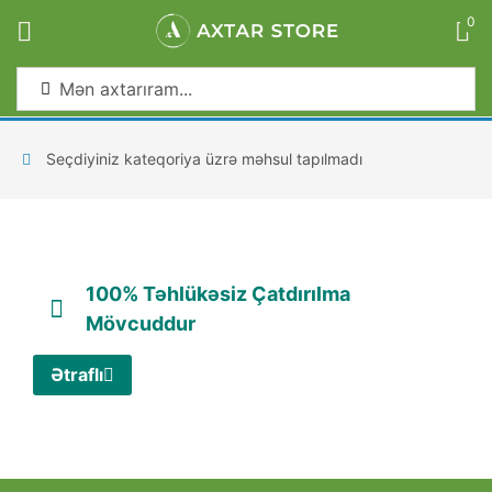
0
Sign in
Seçdiyiniz kateqoriya üzrə məhsul tapılmadı
Remember me
Lost password?
100% Təhlükəsiz Çatdırılma
Log in
Mövcuddur
Ətraflı
Create an account