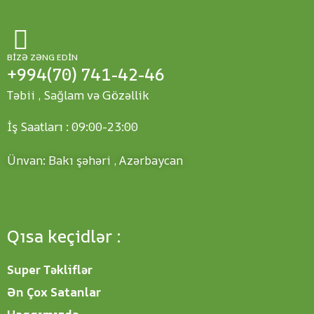
BIZƏ ZƏNG EDIN
+994(70) 741-42-46
Təbii , Sağlam və Gözəllik
İş Saatları : 09:00-23:00
Ünvan: Bakı şəhəri , Azərbaycan
Qısa keçidlər :
Super Təkliflər
Ən Çox Satanlar