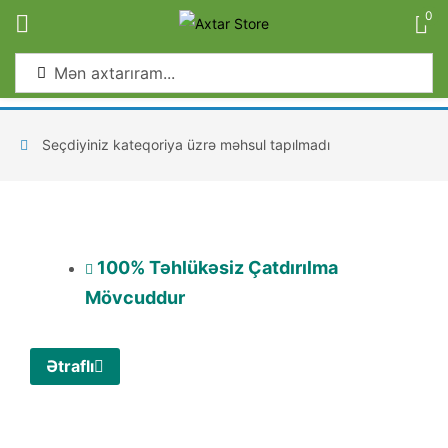
0
Sign in
Seçdiyiniz kateqoriya üzrə məhsul tapılmadı
Remember me
Lost password?
100% Təhlükəsiz Çatdırılma
Log in
Mövcuddur
Create an account
Ətraflı