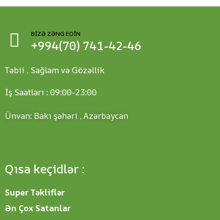
BIZƏ ZƏNG EDIN
+994(70) 741-42-46
Təbii , Sağlam və Gözəllik
İş Saatları : 09:00-23:00
Ünvan: Bakı şəhəri , Azərbaycan
Qısa keçidlər :
Super Təkliflər
Ən Çox Satanlar