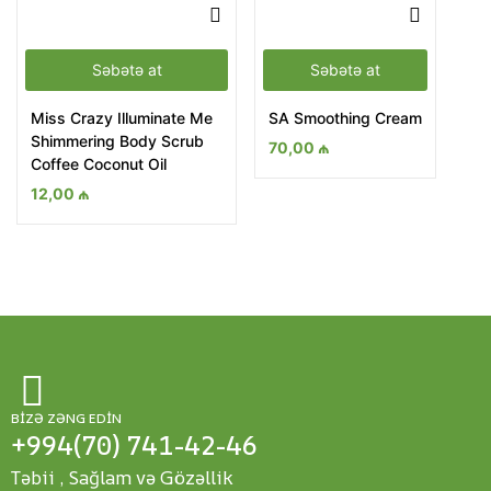
Səbətə at
Səbətə at
Miss Crazy Illuminate Me
SA Smoothing Cream
Shimmering Body Scrub
70,00
₼
Coffee Coconut Oil
12,00
₼
BIZƏ ZƏNG EDIN
+994(70) 741-42-46
Təbii , Sağlam və Gözəllik