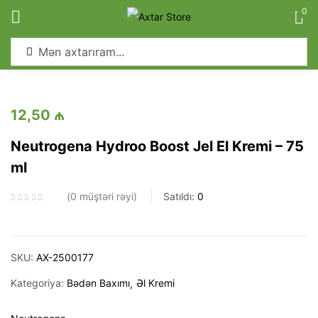
0
Sign in
12,50
₼
Neutrogena Hydroo Boost Jel El Kremi – 75
ml
Remember me
Lost password?
0
müştəri rəyi
Satıldı:
0
Log in
Create an account
SKU:
AX-2500177
Kategoriya:
Bədən Baxımı
Əl Kremi