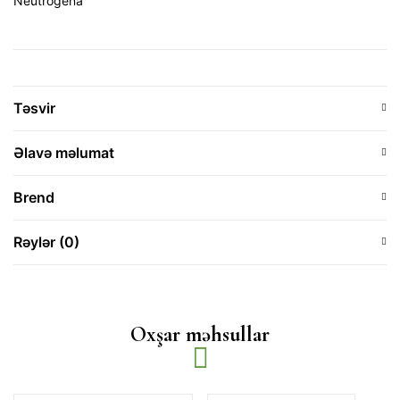
Neutrogena
Təsvir
Əlavə məlumat
Brend
Rəylər (0)
Oxşar məhsullar