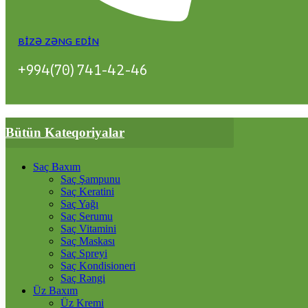
BIZƏ ZƏNG EDIN
+994(70) 741-42-46
Bütün Kateqoriyalar
Saç Baxım
Saç Şampunu
Saç Keratini
Saç Yağı
Saç Serumu
Saç Vitamini
Saç Maskası
Saç Spreyi
Saç Kondisioneri
Saç Rəngi
Üz Baxım
Üz Kremi