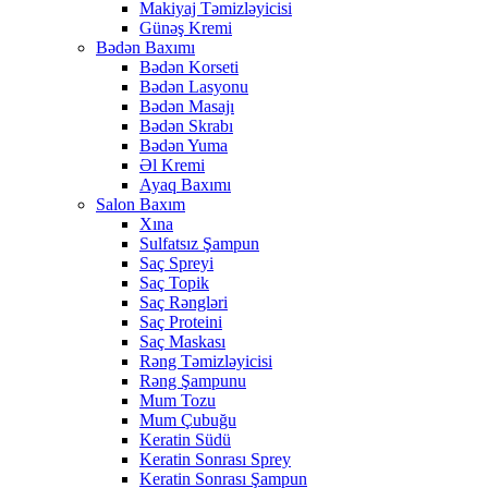
Makiyaj Təmizləyicisi
Günəş Kremi
Bədən Baxımı
Bədən Korseti
Bədən Lasyonu
Bədən Masajı
Bədən Skrabı
Bədən Yuma
Əl Kremi
Ayaq Baxımı
Salon Baxım
Xına
Sulfatsız Şampun
Saç Spreyi
Saç Topik
Saç Rəngləri
Saç Proteini
Saç Maskası
Rəng Təmizləyicisi
Rəng Şampunu
Mum Tozu
Mum Çubuğu
Keratin Südü
Keratin Sonrası Sprey
Keratin Sonrası Şampun