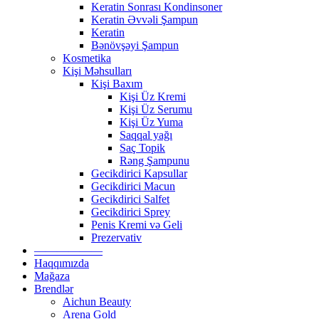
Keratin Sonrası Kondinsoner
Keratin Əvvəli Şampun
Keratin
Bənövşəyi Şampun
Kosmetika
Kişi Məhsulları
Kişi Baxım
Kişi Üz Kremi
Kişi Üz Serumu
Kişi Üz Yuma
Saqqal yağı
Saç Topik
Rəng Şampunu
Gecikdirici Kapsullar
Gecikdirici Macun
Gecikdirici Salfet
Gecikdirici Sprey
Penis Kremi və Geli
Prezervativ
——————
Haqqımızda
Mağaza
Brendlər
Aichun Beauty
Arena Gold