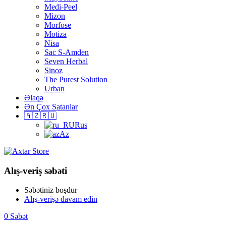
Medi-Peel
Mizon
Morfose
Motiza
Nisa
Sac S-Amden
Seven Herbal
Sinoz
The Purest Solution
Urban
Əlaqə
Ən Çox Satanlar
🇦🇿🇷🇺
Rus
Az
Alış-veriş səbəti
Səbətiniz boşdur
Alış-verişə davam edin
0
Səbət