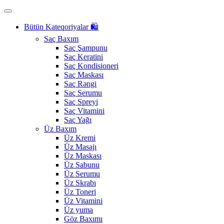
Bütün Kateqoriyalar 🛍️
Saç Baxım
Saç Şampunu
Saç Keratini
Saç Kondisioneri
Saç Maskası
Saç Rəngi
Saç Serumu
Saç Spreyi
Saç Vitamini
Saç Yağı
Üz Baxım
Üz Kremi
Üz Masajı
Üz Maskası
Üz Sabunu
Üz Serumu
Üz Skrabı
Üz Toneri
Üz Vitamini
Üz yuma
Göz Baxımı