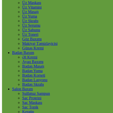
Üz Maskası
Üz Vitamini
Üz Masajı
Üz Yuma
Üz Skrabı
Üz Serumu
Üz Sabunu
Üz Toneri
Göz Baxımı
Makiyaj Təmizləyicisi
Günəş Kremi
Bədən Baxım
Əl Kremi
Ayaq Baxımı
Bədən Masajı
Bədən Yuma
Bədən Korseti
Bədən Lasyonu
Bədən Skrabı
Salon Baxım
Sulfatsız Şampun
Saç Proteini
Saç Maskası
Saç Topik
Keratin