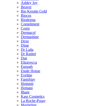
Ashley Joy
Beaver
Bio Keratin Gold
Biocos
Bioderma
Compliment
Cosrx
Dermacol
Dermashine
Dexe
Disar
Dr Laila
Dr Rashel
Due
Elizavecca
Enough
Etude House
Eveline
FarmStay
Heimish
Hemani
İlham
Kass Cosmetics
La Roche-Posay
Maybeline