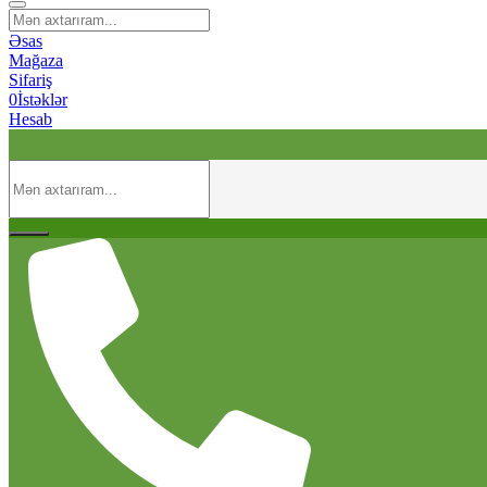
Əsas
Mağaza
Sifariş
0
İstəklər
Hesab