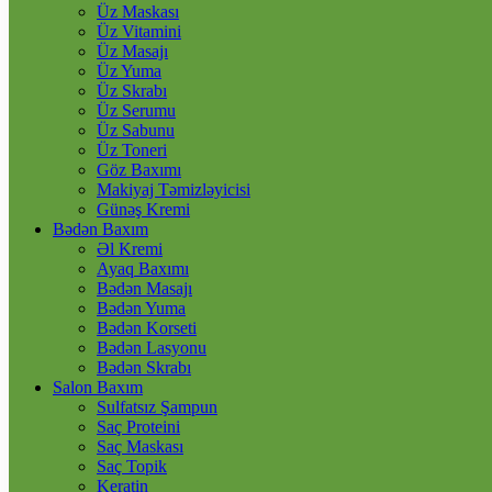
Üz Maskası
Üz Vitamini
Üz Masajı
Üz Yuma
Üz Skrabı
Üz Serumu
Üz Sabunu
Üz Toneri
Göz Baxımı
Makiyaj Təmizləyicisi
Günəş Kremi
Bədən Baxım
Əl Kremi
Ayaq Baxımı
Bədən Masajı
Bədən Yuma
Bədən Korseti
Bədən Lasyonu
Bədən Skrabı
Salon Baxım
Sulfatsız Şampun
Saç Proteini
Saç Maskası
Saç Topik
Keratin