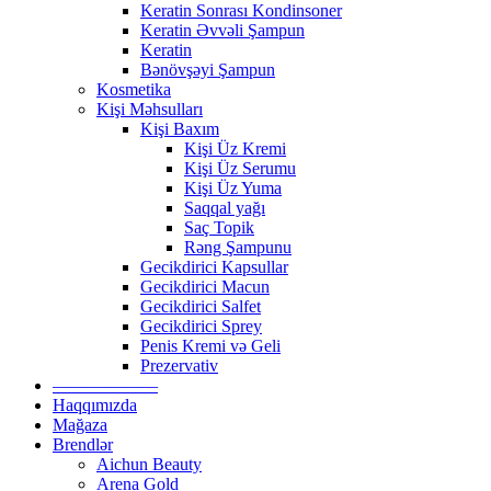
Keratin Sonrası Kondinsoner
Keratin Əvvəli Şampun
Keratin
Bənövşəyi Şampun
Kosmetika
Kişi Məhsulları
Kişi Baxım
Kişi Üz Kremi
Kişi Üz Serumu
Kişi Üz Yuma
Saqqal yağı
Saç Topik
Rəng Şampunu
Gecikdirici Kapsullar
Gecikdirici Macun
Gecikdirici Salfet
Gecikdirici Sprey
Penis Kremi və Geli
Prezervativ
——————
Haqqımızda
Mağaza
Brendlər
Aichun Beauty
Arena Gold