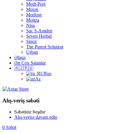
Medi-Peel
Mizon
Morfose
Motiza
Nisa
Sac S-Amden
Seven Herbal
Sinoz
The Purest Solution
Urban
Əlaqə
Ən Çox Satanlar
🇦🇿🇷🇺
Rus
Az
Alış-veriş səbəti
Səbətiniz boşdur
Alış-verişə davam edin
0
Səbət