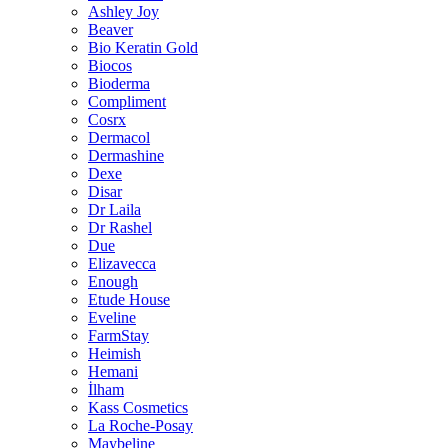
Ashley Joy
Beaver
Bio Keratin Gold
Biocos
Bioderma
Compliment
Cosrx
Dermacol
Dermashine
Dexe
Disar
Dr Laila
Dr Rashel
Due
Elizavecca
Enough
Etude House
Eveline
FarmStay
Heimish
Hemani
İlham
Kass Cosmetics
La Roche-Posay
Maybeline