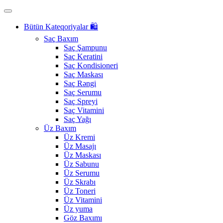
Bütün Kateqoriyalar 🛍️
Saç Baxım
Saç Şampunu
Saç Keratini
Saç Kondisioneri
Saç Maskası
Saç Rəngi
Saç Serumu
Saç Spreyi
Saç Vitamini
Saç Yağı
Üz Baxım
Üz Kremi
Üz Masajı
Üz Maskası
Üz Sabunu
Üz Serumu
Üz Skrabı
Üz Toneri
Üz Vitamini
Üz yuma
Göz Baxımı