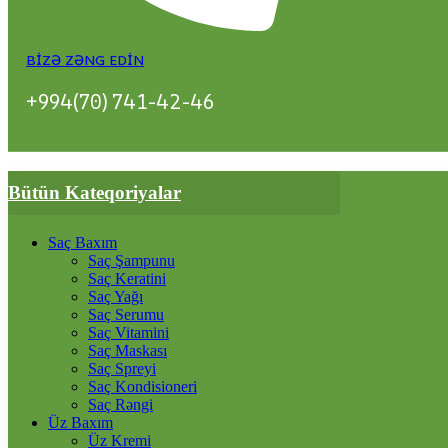
BIZƏ ZƏNG EDIN
+994(70) 741-42-46
Bütün Kateqoriyalar
Saç Baxım
Saç Şampunu
Saç Keratini
Saç Yağı
Saç Serumu
Saç Vitamini
Saç Maskası
Saç Spreyi
Saç Kondisioneri
Saç Rəngi
Üz Baxım
Üz Kremi