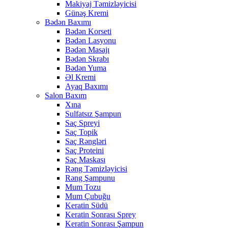
Makiyaj Təmizləyicisi
Günəş Kremi
Bədən Baxımı
Bədən Korseti
Bədən Lasyonu
Bədən Masajı
Bədən Skrabı
Bədən Yuma
Əl Kremi
Ayaq Baxımı
Salon Baxım
Xına
Sulfatsız Şampun
Saç Spreyi
Saç Topik
Saç Rəngləri
Saç Proteini
Saç Maskası
Rəng Təmizləyicisi
Rəng Şampunu
Mum Tozu
Mum Çubuğu
Keratin Südü
Keratin Sonrası Sprey
Keratin Sonrası Şampun