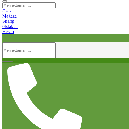
Əsas
Mağaza
Sifariş
0
İstəklər
Hesab