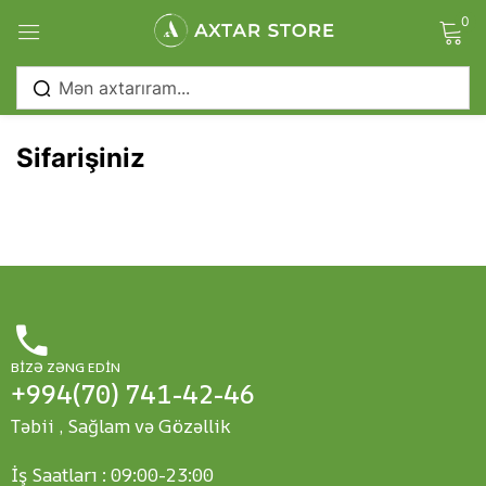
0
Sign in
)
Sifarişiniz
Remember me
Lost password?
Log in
BIZƏ ZƏNG EDIN
Create an account
+994(70) 741-42-46
Təbii , Sağlam və Gözəllik
İş Saatları : 09:00-23:00
)