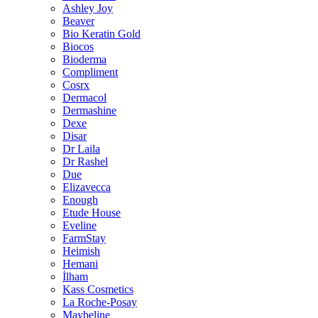
Ashley Joy
Beaver
Bio Keratin Gold
Biocos
Bioderma
Compliment
Cosrx
Dermacol
Dermashine
Dexe
Disar
Dr Laila
Dr Rashel
Due
Elizavecca
Enough
Etude House
Eveline
FarmStay
Heimish
Hemani
İlham
Kass Cosmetics
La Roche-Posay
Maybeline