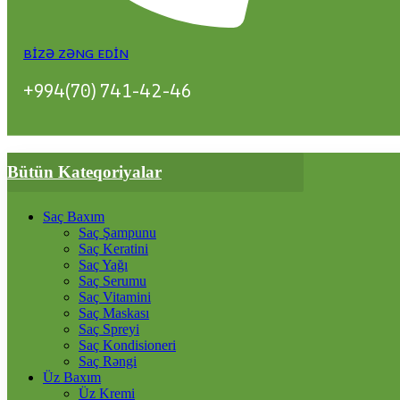
BIZƏ ZƏNG EDIN
+994(70) 741-42-46
Bütün Kateqoriyalar
Saç Baxım
Saç Şampunu
Saç Keratini
Saç Yağı
Saç Serumu
Saç Vitamini
Saç Maskası
Saç Spreyi
Saç Kondisioneri
Saç Rəngi
Üz Baxım
Üz Kremi