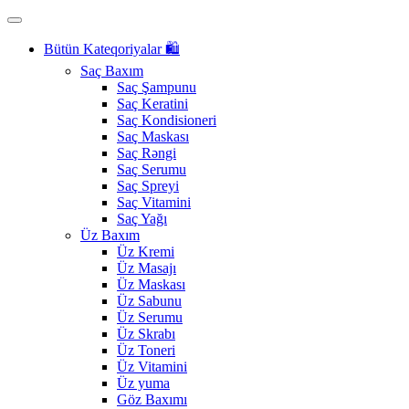
Bütün Kateqoriyalar 🛍️
Saç Baxım
Saç Şampunu
Saç Keratini
Saç Kondisioneri
Saç Maskası
Saç Rəngi
Saç Serumu
Saç Spreyi
Saç Vitamini
Saç Yağı
Üz Baxım
Üz Kremi
Üz Masajı
Üz Maskası
Üz Sabunu
Üz Serumu
Üz Skrabı
Üz Toneri
Üz Vitamini
Üz yuma
Göz Baxımı