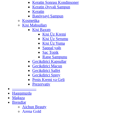
Keratin Sonrası Kondinsoner
Keratin Əvvəli Şampun
Keratin
Bənövşəyi Şampun
Kosmetika
Kişi Məhsulları
Kişi Baxım
Kişi Üz Kremi
Kişi Üz Serumu
Kişi Üz Yuma
Saqqal yağı
Saç Topik
Rəng Şampunu
Gecikdirici Kapsullar
Gecikdirici Macun
Gecikdirici Salfet
Gecikdirici Sprey
Penis Kremi və Geli
Prezervativ
——————
Haqqımızda
Mağaza
Brendlər
Aichun Beauty
Arena Gold