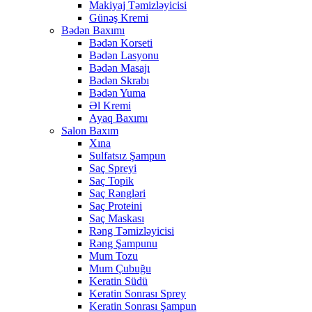
Makiyaj Təmizləyicisi
Günəş Kremi
Bədən Baxımı
Bədən Korseti
Bədən Lasyonu
Bədən Masajı
Bədən Skrabı
Bədən Yuma
Əl Kremi
Ayaq Baxımı
Salon Baxım
Xına
Sulfatsız Şampun
Saç Spreyi
Saç Topik
Saç Rəngləri
Saç Proteini
Saç Maskası
Rəng Təmizləyicisi
Rəng Şampunu
Mum Tozu
Mum Çubuğu
Keratin Südü
Keratin Sonrası Sprey
Keratin Sonrası Şampun