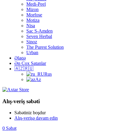
Medi-Peel
Mizon
Morfose
Motiza
Nisa
Sac S-Amden
Seven Herbal
Sinoz
The Purest Solution
Urban
Əlaqə
Ən Çox Satanlar
🇦🇿🇷🇺
Rus
Az
Alış-veriş səbəti
Səbətiniz boşdur
Alış-verişə davam edin
0
Səbət