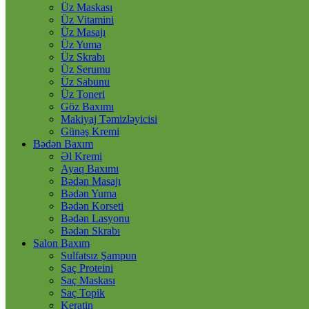
Üz Maskası
Üz Vitamini
Üz Masajı
Üz Yuma
Üz Skrabı
Üz Serumu
Üz Sabunu
Üz Toneri
Göz Baxımı
Makiyaj Təmizləyicisi
Günəş Kremi
Bədən Baxım
Əl Kremi
Ayaq Baxımı
Bədən Masajı
Bədən Yuma
Bədən Korseti
Bədən Lasyonu
Bədən Skrabı
Salon Baxım
Sulfatsız Şampun
Saç Proteini
Saç Maskası
Saç Topik
Keratin