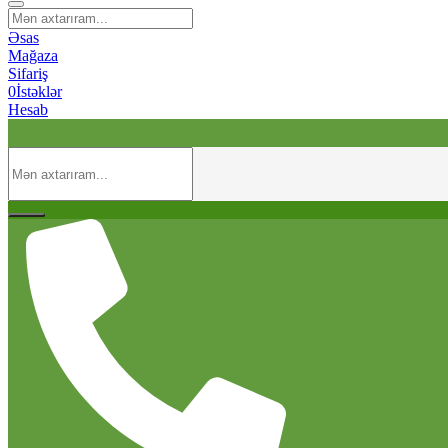
Əsas
Mağaza
Sifariş
0
İstəklər
Hesab