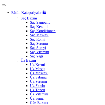
Bütün Kateqoriyalar 🛍️
Saç Baxım
Saç Şampunu
Saç Keratini
Saç Kondisioneri
Saç Maskası
Saç Rəngi
Saç Serumu
Saç Spreyi
Saç Vitamini
Saç Yağı
Üz Baxım
Üz Kremi
Üz Masajı
Üz Maskası
Üz Sabunu
Üz Serumu
Üz Skrabı
Üz Toneri
Üz Vitamini
Üz yuma
Göz Baxımı