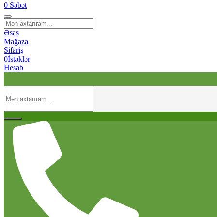
0
Səbət
Əsas
Mağaza
Sifariş
0
İstəklər
Hesab