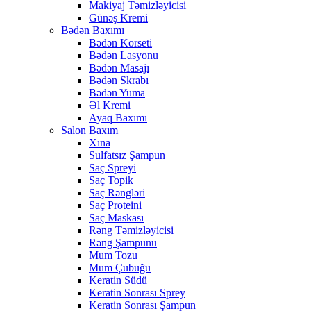
Makiyaj Təmizləyicisi
Günəş Kremi
Bədən Baxımı
Bədən Korseti
Bədən Lasyonu
Bədən Masajı
Bədən Skrabı
Bədən Yuma
Əl Kremi
Ayaq Baxımı
Salon Baxım
Xına
Sulfatsız Şampun
Saç Spreyi
Saç Topik
Saç Rəngləri
Saç Proteini
Saç Maskası
Rəng Təmizləyicisi
Rəng Şampunu
Mum Tozu
Mum Çubuğu
Keratin Südü
Keratin Sonrası Sprey
Keratin Sonrası Şampun