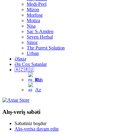
Medi-Peel
Mizon
Morfose
Motiza
Nisa
Sac S-Amden
Seven Herbal
Sinoz
The Purest Solution
Urban
Əlaqə
Ən Çox Satanlar
🇦🇿🇷🇺
Rus
Az
Alış-veriş səbəti
Səbətiniz boşdur
Alış-verişə davam edin