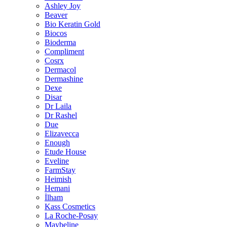
Ashley Joy
Beaver
Bio Keratin Gold
Biocos
Bioderma
Compliment
Cosrx
Dermacol
Dermashine
Dexe
Disar
Dr Laila
Dr Rashel
Due
Elizavecca
Enough
Etude House
Eveline
FarmStay
Heimish
Hemani
İlham
Kass Cosmetics
La Roche-Posay
Maybeline