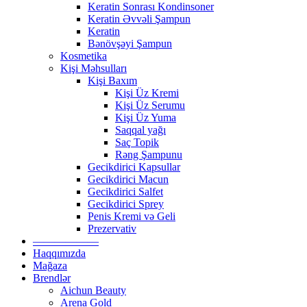
Keratin Sonrası Kondinsoner
Keratin Əvvəli Şampun
Keratin
Bənövşəyi Şampun
Kosmetika
Kişi Məhsulları
Kişi Baxım
Kişi Üz Kremi
Kişi Üz Serumu
Kişi Üz Yuma
Saqqal yağı
Saç Topik
Rəng Şampunu
Gecikdirici Kapsullar
Gecikdirici Macun
Gecikdirici Salfet
Gecikdirici Sprey
Penis Kremi və Geli
Prezervativ
——————
Haqqımızda
Mağaza
Brendlər
Aichun Beauty
Arena Gold