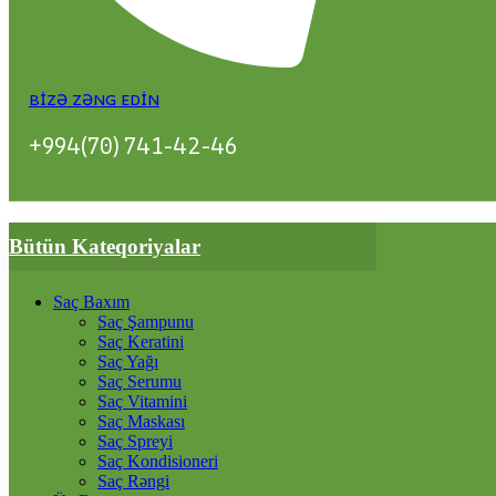
BIZƏ ZƏNG EDIN
+994(70) 741-42-46
Bütün Kateqoriyalar
Saç Baxım
Saç Şampunu
Saç Keratini
Saç Yağı
Saç Serumu
Saç Vitamini
Saç Maskası
Saç Spreyi
Saç Kondisioneri
Saç Rəngi