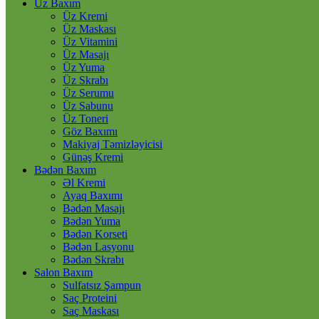
Üz Baxım
Üz Kremi
Üz Maskası
Üz Vitamini
Üz Masajı
Üz Yuma
Üz Skrabı
Üz Serumu
Üz Sabunu
Üz Toneri
Göz Baxımı
Makiyaj Təmizləyicisi
Günəş Kremi
Bədən Baxım
Əl Kremi
Ayaq Baxımı
Bədən Masajı
Bədən Yuma
Bədən Korseti
Bədən Lasyonu
Bədən Skrabı
Salon Baxım
Sulfatsız Şampun
Saç Proteini
Saç Maskası