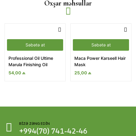
Oxşar məhsullar
Səbətə at
Səbətə at
Professional Oil Ultime
Maca Power Karseell Hair
Marula Finishing Oil
Mask
54,00
₼
25,00
₼
BIZƏ ZƏNG EDIN
+994(70) 741-42-46