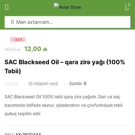
0
Sign in
-33%
12,00
₼
18,00
₼
SAC Blackseed Oil – qara zirə yağı (100%
Təbii)
Remember me
Lost password?
0
müştəri rəyi
Satıldı:
0
Log in
SAC Blackseed Oil 100% təbii qara zirə yağıdır. Dəri və saç
baxımında istifadə olunur, qidalandırıcı və çoxfunksiyalı təbii
Create an account
qulluq təqdim edir.
SKU:
AX-2500344