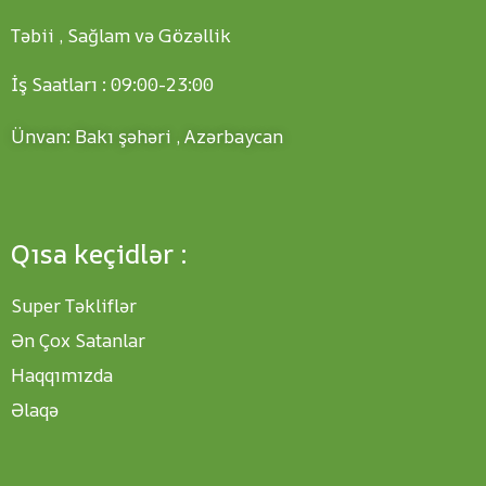
Təbii , Sağlam və Gözəllik
İş Saatları : 09:00-23:00
Ünvan: Bakı şəhəri , Azərbaycan
Qısa keçidlər :
Super Təkliflər
Ən Çox Satanlar
Haqqımızda
Əlaqə