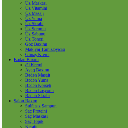
Üz Maskası
Üz Vitamini
Üz Masajı
Üz Yuma
Üz Skrabı
Üz Serumu
Üz Sabunu
Üz Toneri
Göz Baxımı
Makiyaj Təmizləyicisi
Günəş Kremi
Bədən Baxım
Əl Kremi
Ayaq Baxımı
Bədən Masajı
Bədən Yuma
Bədən Korseti
Bədən Lasyonu
Bədən Skrabı
Salon Baxım
Sulfatsız Şampun
Saç Proteini
Saç Maskası
Saç Topik
Keratin