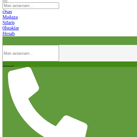
Əsas
Mağaza
Sifariş
0
İstəklər
Hesab