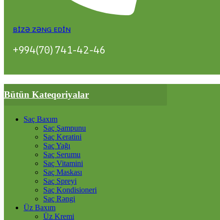
BIZƏ ZƏNG EDIN
+994(70) 741-42-46
Bütün Kateqoriyalar
Saç Baxım
Saç Şampunu
Saç Keratini
Saç Yağı
Saç Serumu
Saç Vitamini
Saç Maskası
Saç Spreyi
Saç Kondisioneri
Saç Rəngi
Üz Baxım
Üz Kremi