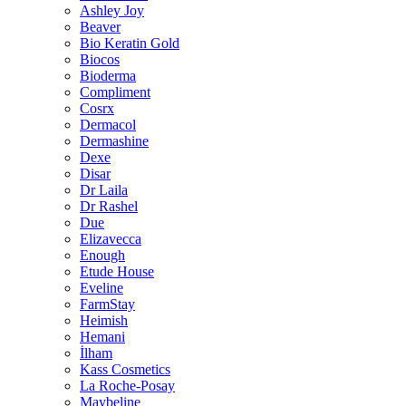
Ashley Joy
Beaver
Bio Keratin Gold
Biocos
Bioderma
Compliment
Cosrx
Dermacol
Dermashine
Dexe
Disar
Dr Laila
Dr Rashel
Due
Elizavecca
Enough
Etude House
Eveline
FarmStay
Heimish
Hemani
İlham
Kass Cosmetics
La Roche-Posay
Maybeline