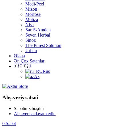
Medi-Peel
Mizon
Morfose
Motiza
Nisa
Sac S-Amden
Seven Herbal
Sinoz
The Purest Solution
Urban
Əlaqə
Ən Çox Satanlar
🇦🇿🇷🇺
Rus
Az
Alış-veriş səbəti
Səbətiniz boşdur
Alış-verişə davam edin
0
Səbət