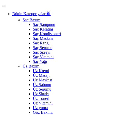
Bütün Kateqoriyalar 🛍️
Saç Baxım
Saç Şampunu
Saç Keratini
Saç Kondisioneri
Saç Maskası
Saç Rəngi
Saç Serumu
Saç Spreyi
Saç Vitamini
Saç Yağı
Üz Baxım
Üz Kremi
Üz Masajı
Üz Maskası
Üz Sabunu
Üz Serumu
Üz Skrabı
Üz Toneri
Üz Vitamini
Üz yuma
Göz Baxımı