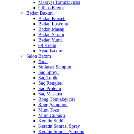
Makiyaj Təmizləyicisi
Günəş Kremi
Bədən Baxımı
Bədən Korseti
Bədən Lasyonu
Bədən Masajı
Bədən Skrabı
Bədən Yuma
Əl Kremi
Ayaq Baxımı
Salon Baxım
Xına
Sulfatsız Şampun
Saç Spreyi
Saç Topik
Saç Rəngləri
Saç Proteini
Saç Maskası
Rəng Təmizləyicisi
Rəng Şampunu
Mum Tozu
Mum Çubuğu
Keratin Südü
Keratin Sonrası Sprey
Keratin Sonrası Şampun