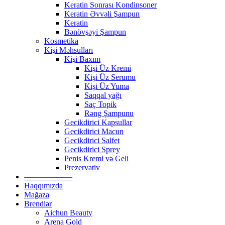
Keratin Sonrası Kondinsoner
Keratin Əvvəli Şampun
Keratin
Bənövşəyi Şampun
Kosmetika
Kişi Məhsulları
Kişi Baxım
Kişi Üz Kremi
Kişi Üz Serumu
Kişi Üz Yuma
Saqqal yağı
Saç Topik
Rəng Şampunu
Gecikdirici Kapsullar
Gecikdirici Macun
Gecikdirici Salfet
Gecikdirici Sprey
Penis Kremi və Geli
Prezervativ
——————
Haqqımızda
Mağaza
Brendlər
Aichun Beauty
Arena Gold