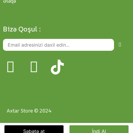
Əlaqə
Bizə Qoşul :
Axtar Store © 2024
Səbətə at
İndi Al