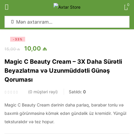
0
Sign in
-33%
10,00
₼
15,00
₼
Magic C Beauty Cream – 3X Daha Sürətli
Beyazlatma və Uzunmüddətli Günəş
Remember me
Lost password?
Qoruması
Log in
0
müştəri rəyi
Satıldı:
0
Magic C Beauty Cream dərinin daha parlaq, bərabər tonlu və
Create an account
baxımlı görünməsinə kömək edən gündəlik üz kremidir. Yüngül
teksturalıdır və tez hopur.