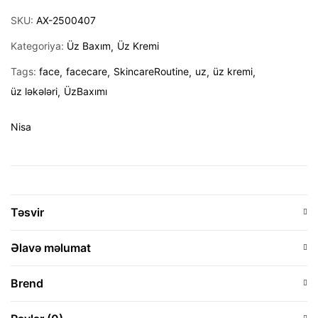
SKU:
AX-2500407
Kategoriya:
Üz Baxım
Üz Kremi
Tags:
face
facecare
SkincareRoutine
uz
üz kremi
üz ləkələri
ÜzBaxımı
Nisa
Təsvir
Əlavə məlumat
Brend