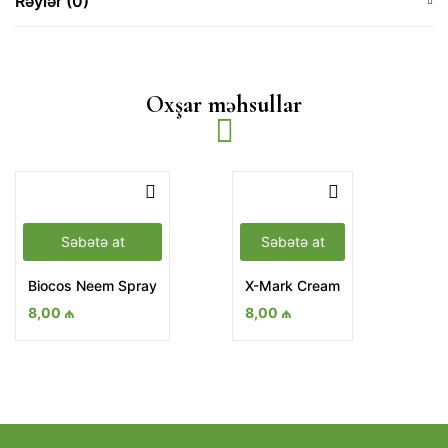
Rəylər (0)
Oxşar məhsullar
Səbətə at
Səbətə at
Biocos Neem Spray
X-Mark Cream
8,00
₼
8,00
₼