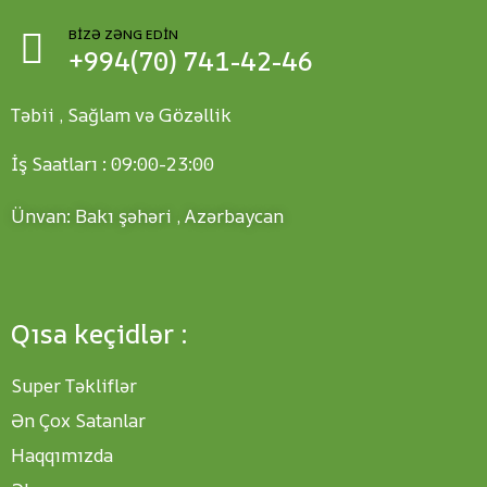
BIZƏ ZƏNG EDIN
+994(70) 741-42-46
Təbii , Sağlam və Gözəllik
İş Saatları : 09:00-23:00
Ünvan: Bakı şəhəri , Azərbaycan
Qısa keçidlər :
Super Təkliflər
Ən Çox Satanlar
Haqqımızda