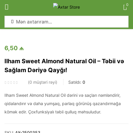
0
Sign in
6,50
₼
Ilham Sweet Almond Natural Oil – Təbii və
Sağlam Dəriyə Qayğı!
Remember me
Lost password?
0
müştəri rəyi
Satıldı:
0
Log in
Ilham Sweet Almond Natural Oil dərini və saçları nəmləndirir,
qidalandırır və daha yumşaq, parlaq görünüş qazandırmağa
Create an account
kömək edir. Çoxfunksiyalı təbii qulluq məhsuludur.
SKU:
AX-2500353