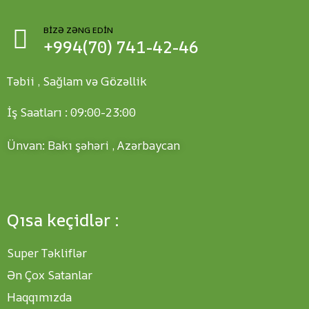
BIZƏ ZƏNG EDIN
+994(70) 741-42-46
Təbii , Sağlam və Gözəllik
İş Saatları : 09:00-23:00
Ünvan: Bakı şəhəri , Azərbaycan
Qısa keçidlər :
Super Təkliflər
Ən Çox Satanlar
Haqqımızda