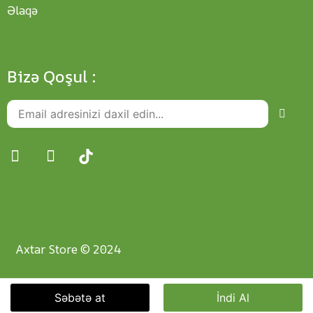
Əlaqə
Bizə Qoşul :
Axtar Store © 2024
Səbətə at
İndi Al