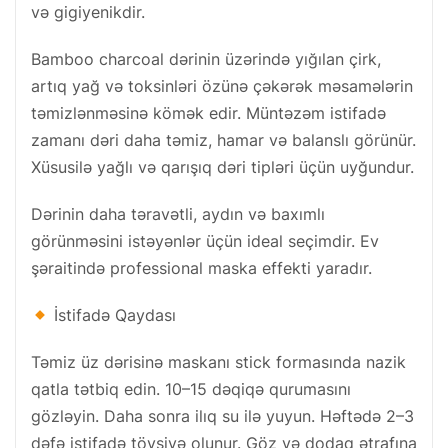
və gigiyenikdir.
Bamboo charcoal dərinin üzərində yığılan çirk,
artıq yağ və toksinləri özünə çəkərək məsamələrin
təmizlənməsinə kömək edir. Müntəzəm istifadə
zamanı dəri daha təmiz, hamar və balanslı görünür.
Xüsusilə yağlı və qarışıq dəri tipləri üçün uyğundur.
Dərinin daha təravətli, aydın və baxımlı
görünməsini istəyənlər üçün ideal seçimdir. Ev
şəraitində professional maska effekti yaradır.
İstifadə Qaydası
Təmiz üz dərisinə maskanı stick formasında nazik
qatla tətbiq edin. 10–15 dəqiqə qurumasını
gözləyin. Daha sonra ilıq su ilə yuyun. Həftədə 2–3
dəfə istifadə tövsiyə olunur. Göz və dodaq ətrafına