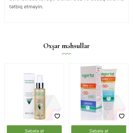
tətbiq etməyin.
Oxşar məhsullar
Səbətə at
Səbətə at