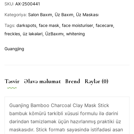
SKU:
AX-2500441
Kategoriya:
Salon Baxım
Üz Baxım
Üz Maskası
Tags:
darkspots
face mask
face moisturiser
facecare
freckles
üz ləkələri
ÜzBaxımı
whitening
Guangjing
Təsvir
Əlavə məlumat
Brend
Rəylər (0)
Guanjing Bamboo Charcoal Clay Mask Stick
bambuk kömürü tərkibli xüsusi formulu ilə dərini
dərindən təmizləmək üçün hazırlanmış praktiki üz
maskasıdır. Stick formatı sayəsində istifadəsi asan