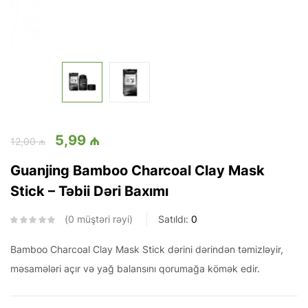
5,99
₼
12,00
₼
Guanjing Bamboo Charcoal Clay Mask
Stick – Təbii Dəri Baxımı
0
müştəri rəyi
Satıldı:
0
Bamboo Charcoal Clay Mask Stick dərini dərindən təmizləyir,
məsamələri açır və yağ balansını qorumağa kömək edir.