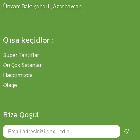
Ünvan: Bakı şəhəri , Azərbaycan
Qısa keçidlər :
Super Təkliflər
Ən Çox Satanlar
Haqqımızda
Əlaqə
Bizə Qoşul :