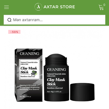
0
Sign in
)
-50%
Remember me
Lost password?
Log in
Create an account
)