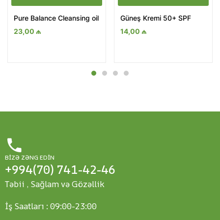
Pure Balance Cleansing oil
Güneş Kremi 50+ SPF
23,00
₼
14,00
₼
BIZƏ ZƏNG EDIN
+994(70) 741-42-46
Təbii , Sağlam və Gözəllik
İş Saatları : 09:00-23:00