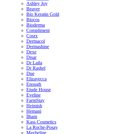
Ashley Joy
Beaver
Bio Keratin Gold
Biocos
Bioderma
Compliment
Cosrx
Dermacol
Dermashine
Dexe
Disar
Dr Laila
Dr Rashel
Due
Elizavecca
Enough
Etude House
Eveline
FarmStay
Heimish
Hemani
İlham
Kass Cosmetics
La Roche-Posay
Maybeline