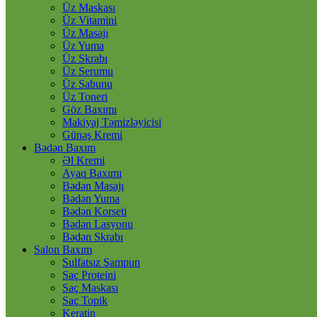
Üz Maskası
Üz Vitamini
Üz Masajı
Üz Yuma
Üz Skrabı
Üz Serumu
Üz Sabunu
Üz Toneri
Göz Baxımı
Makiyaj Təmizləyicisi
Günəş Kremi
Bədən Baxım
Əl Kremi
Ayaq Baxımı
Bədən Masajı
Bədən Yuma
Bədən Korseti
Bədən Lasyonu
Bədən Skrabı
Salon Baxım
Sulfatsız Şampun
Saç Proteini
Saç Maskası
Saç Topik
Keratin