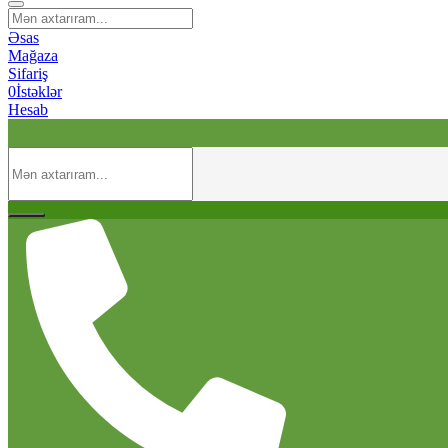
Əsas
Mağaza
Sifariş
0
İstəklər
Hesab