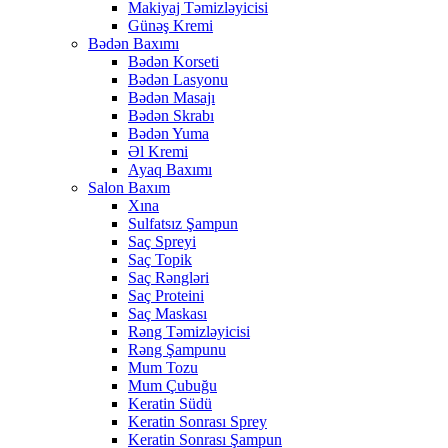
Makiyaj Təmizləyicisi
Günəş Kremi
Bədən Baxımı
Bədən Korseti
Bədən Lasyonu
Bədən Masajı
Bədən Skrabı
Bədən Yuma
Əl Kremi
Ayaq Baxımı
Salon Baxım
Xına
Sulfatsız Şampun
Saç Spreyi
Saç Topik
Saç Rəngləri
Saç Proteini
Saç Maskası
Rəng Təmizləyicisi
Rəng Şampunu
Mum Tozu
Mum Çubuğu
Keratin Südü
Keratin Sonrası Sprey
Keratin Sonrası Şampun