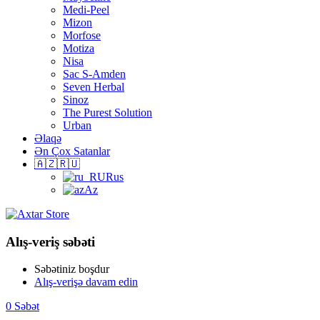
Medi-Peel
Mizon
Morfose
Motiza
Nisa
Sac S-Amden
Seven Herbal
Sinoz
The Purest Solution
Urban
Əlaqə
Ən Çox Satanlar
🇦🇿🇷🇺
Rus
Az
Alış-veriş səbəti
Səbətiniz boşdur
Alış-verişə davam edin
0
Səbət