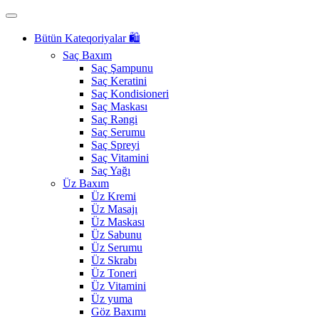
Bütün Kateqoriyalar 🛍️
Saç Baxım
Saç Şampunu
Saç Keratini
Saç Kondisioneri
Saç Maskası
Saç Rəngi
Saç Serumu
Saç Spreyi
Saç Vitamini
Saç Yağı
Üz Baxım
Üz Kremi
Üz Masajı
Üz Maskası
Üz Sabunu
Üz Serumu
Üz Skrabı
Üz Toneri
Üz Vitamini
Üz yuma
Göz Baxımı