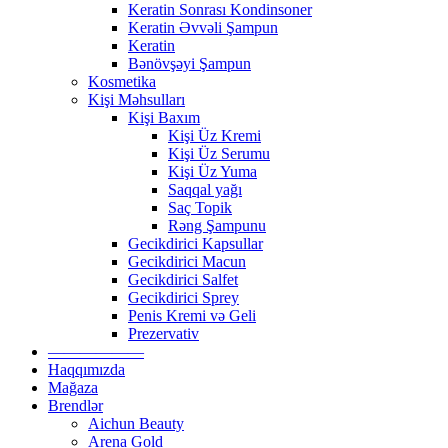
Keratin Sonrası Kondinsoner
Keratin Əvvəli Şampun
Keratin
Bənövşəyi Şampun
Kosmetika
Kişi Məhsulları
Kişi Baxım
Kişi Üz Kremi
Kişi Üz Serumu
Kişi Üz Yuma
Saqqal yağı
Saç Topik
Rəng Şampunu
Gecikdirici Kapsullar
Gecikdirici Macun
Gecikdirici Salfet
Gecikdirici Sprey
Penis Kremi və Geli
Prezervativ
——————
Haqqımızda
Mağaza
Brendlər
Aichun Beauty
Arena Gold