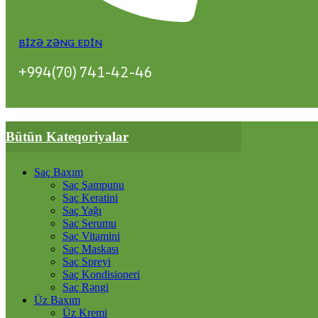
BIZƏ ZƏNG EDIN
+994(70) 741-42-46
Bütün Kateqoriyalar
Saç Baxım
Saç Şampunu
Saç Keratini
Saç Yağı
Saç Serumu
Saç Vitamini
Saç Maskası
Saç Spreyi
Saç Kondisioneri
Saç Rəngi
Üz Baxım
Üz Kremi