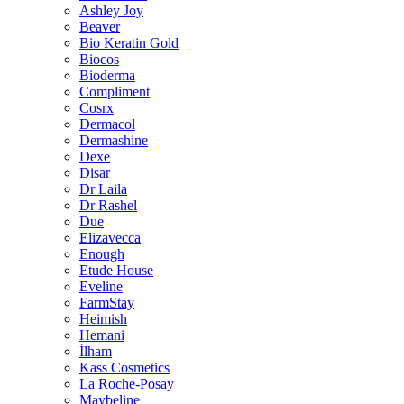
Ashley Joy
Beaver
Bio Keratin Gold
Biocos
Bioderma
Compliment
Cosrx
Dermacol
Dermashine
Dexe
Disar
Dr Laila
Dr Rashel
Due
Elizavecca
Enough
Etude House
Eveline
FarmStay
Heimish
Hemani
İlham
Kass Cosmetics
La Roche-Posay
Maybeline