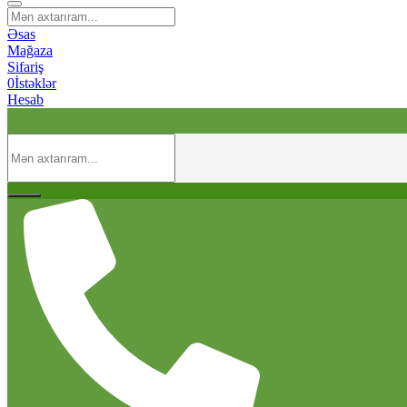
Əsas
Mağaza
Sifariş
0
İstəklər
Hesab