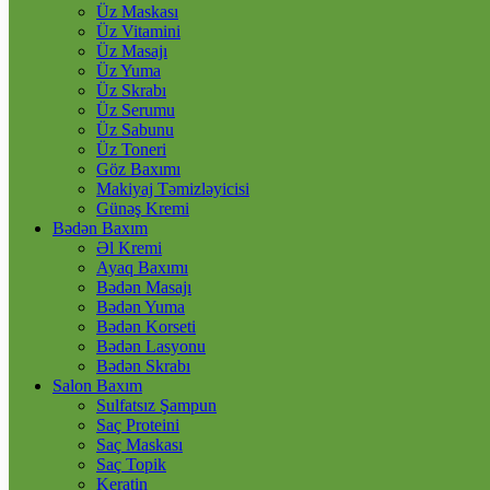
Üz Maskası
Üz Vitamini
Üz Masajı
Üz Yuma
Üz Skrabı
Üz Serumu
Üz Sabunu
Üz Toneri
Göz Baxımı
Makiyaj Təmizləyicisi
Günəş Kremi
Bədən Baxım
Əl Kremi
Ayaq Baxımı
Bədən Masajı
Bədən Yuma
Bədən Korseti
Bədən Lasyonu
Bədən Skrabı
Salon Baxım
Sulfatsız Şampun
Saç Proteini
Saç Maskası
Saç Topik
Keratin