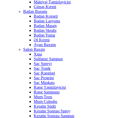
Makiyaj Təmizləyicisi
Günəş Kremi
Bədən Baxımı
Bədən Korseti
Bədən Lasyonu
Bədən Masajı
Bədən Skrabı
Bədən Yuma
Əl Kremi
Ayaq Baxımı
Salon Baxım
Xına
Sulfatsız Şampun
Saç Spreyi
Saç Topik
Saç Rəngləri
Saç Proteini
Saç Maskası
Rəng Təmizləyicisi
Rəng Şampunu
Mum Tozu
Mum Çubuğu
Keratin Südü
Keratin Sonrası Sprey
Keratin Sonrası Şampun