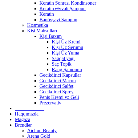
Keratin Sonrası Kondinsoner
Keratin Əvvəli Şampun
Keratin
Bənövşəyi Şampun
Kosmetika
Kişi Məhsulları
Kişi Baxım
Kişi Üz Kremi
Kişi Üz Serumu
Kişi Üz Yuma
Saqqal yağı
Saç Topik
Rəng Şampunu
Gecikdirici Kapsullar
Gecikdirici Macun
Gecikdirici Salfet
Gecikdirici Sprey
Penis Kremi və Geli
Prezervativ
——————
Haqqımızda
Mağaza
Brendlər
Aichun Beauty
Arena Gold