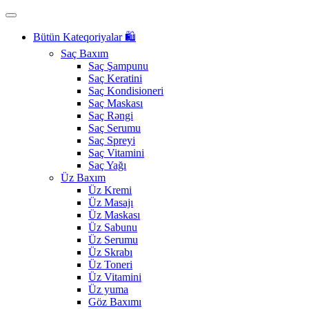
Bütün Kateqoriyalar 🛍️
Saç Baxım
Saç Şampunu
Saç Keratini
Saç Kondisioneri
Saç Maskası
Saç Rəngi
Saç Serumu
Saç Spreyi
Saç Vitamini
Saç Yağı
Üz Baxım
Üz Kremi
Üz Masajı
Üz Maskası
Üz Sabunu
Üz Serumu
Üz Skrabı
Üz Toneri
Üz Vitamini
Üz yuma
Göz Baxımı