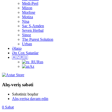
Medi-Peel
Mizon
Morfose
Motiza
Nisa
Sac S-Amden
Seven Herbal
Sinoz
The Purest Solution
Urban
Əlaqə
Ən Çox Satanlar
🇦🇿🇷🇺
Rus
Az
Alış-veriş səbəti
Səbətiniz boşdur
Alış-verişə davam edin
0
Səbət