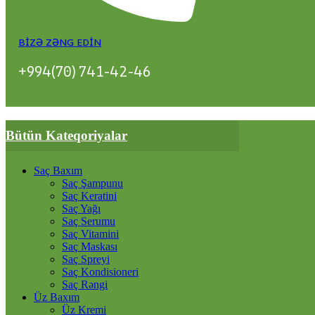
BIZƏ ZƏNG EDIN
+994(70) 741-42-46
Bütün Kateqoriyalar
Saç Baxım
Saç Şampunu
Saç Keratini
Saç Yağı
Saç Serumu
Saç Vitamini
Saç Maskası
Saç Spreyi
Saç Kondisioneri
Saç Rəngi
Üz Baxım
Üz Kremi