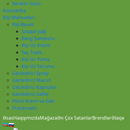
Keratin Südü
Kosmetika
Kişi Məhsulları
Kişi Baxım
Saqqal yağı
Rəng Şampunu
Kişi Üz Kremi
Saç Topik
Kişi Üz Yuma
Kişi Üz Serumu
Gecikdirici Sprey
Gecikdirici Macun
Gecikdirici Kapsullar
Gecikdirici Salfet
Penis Kremi və Geli
Prezervativ
Əsas
Haqqımızda
Mağaza
Ən Çox Satanlar
Brendlər
Əlaqə
🇦🇿🇷🇺