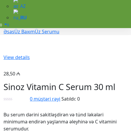
AZ
RU
0
0
Əsas
Üz Baxım
Üz Serumu
View details
28,50
₼
Sinoz Vitamin C Serum 30 ml
0
müştəri rəyi
Satıldı:
0
Bu serum dərini sakitləşdirən və tünd ləkələri
minimuma endirən yaşlanma əleyhinə və C vitamini
serumudur.