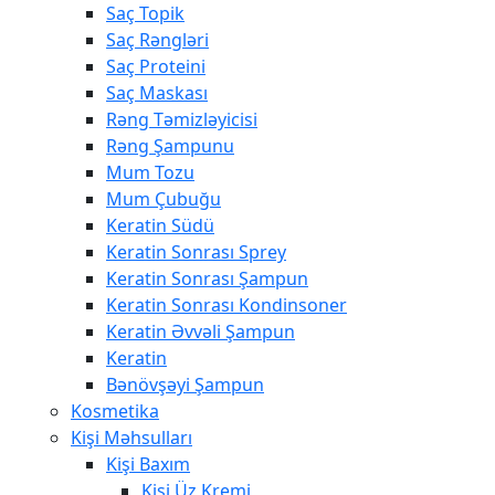
Saç Topik
Saç Rəngləri
Saç Proteini
Saç Maskası
Rəng Təmizləyicisi
Rəng Şampunu
Mum Tozu
Mum Çubuğu
Keratin Südü
Keratin Sonrası Sprey
Keratin Sonrası Şampun
Keratin Sonrası Kondinsoner
Keratin Əvvəli Şampun
Keratin
Bənövşəyi Şampun
Kosmetika
Kişi Məhsulları
Kişi Baxım
Kişi Üz Kremi