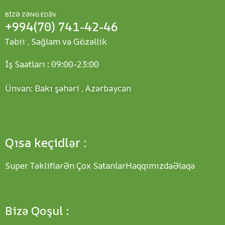
BIZƏ ZƏNG EDIN
+994(70) 741-42-46
Təbii , Sağlam və Gözəllik
İş Saatları : 09:00-23:00
Ünvan: Bakı şəhəri , Azərbaycan
Qısa keçidlər :
Super Təkliflər
Ən Çox Satanlar
Haqqımızda
Əlaqə
Bizə Qoşul :