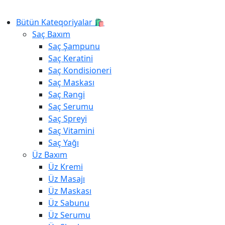
Bütün Kateqoriyalar 🛍️
Saç Baxım
Saç Şampunu
Saç Keratini
Saç Kondisioneri
Saç Maskası
Saç Rəngi
Saç Serumu
Saç Spreyi
Saç Vitamini
Saç Yağı
Üz Baxım
Üz Kremi
Üz Masajı
Üz Maskası
Üz Sabunu
Üz Serumu