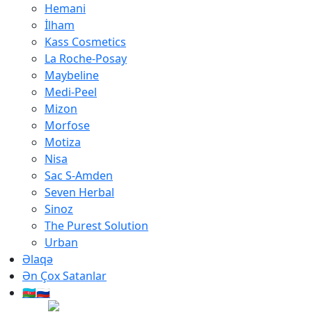
Hemani
İlham
Kass Cosmetics
La Roche-Posay
Maybeline
Medi-Peel
Mizon
Morfose
Motiza
Nisa
Sac S-Amden
Seven Herbal
Sinoz
The Purest Solution
Urban
Əlaqə
Ən Çox Satanlar
🇦🇿🇷🇺