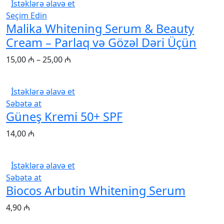
İstəklərə əlavə et
Seçim Edin
Malika Whitening Serum & Beauty
Cream – Parlaq və Gözəl Dəri Üçün
15,00
₼
–
25,00
₼
İstəklərə əlavə et
Səbətə at
Güneş Kremi 50+ SPF
14,00
₼
İstəklərə əlavə et
Səbətə at
Biocos Arbutin Whitening Serum
4,90
₼