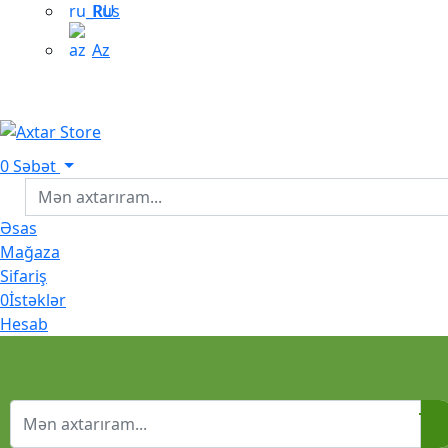
Rus
Az
0
Səbət
Əsas
Mağaza
Sifariş
0
İstəklər
Hesab