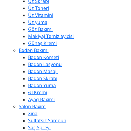
Üz Skrabı
Üz Toneri
Üz Vitamini
Üz yuma
Göz Baxımı
Makiyaj Təmizləyicisi
Günəş Kremi
Bədən Baxımı
Bədən Korseti
Bədən Lasyonu
Bədən Masajı
Bədən Skrabı
Bədən Yuma
Əl Kremi
Ayaq Baxımı
Salon Baxım
Xına
Sulfatsız Şampun
Saç Spreyi