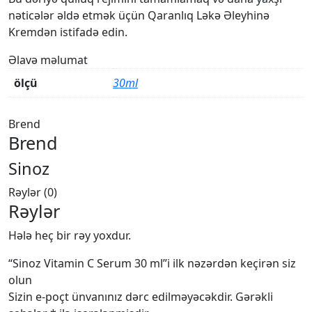
nəticələr əldə etmək üçün Qaranlıq Ləkə Əleyhinə
Kremdən istifadə edin.
Əlavə məlumat
ölçü
30ml
Brend
Brend
Sinoz
Rəylər (0)
Rəylər
Hələ heç bir rəy yoxdur.
“Sinoz Vitamin C Serum 30 ml”i ilk nəzərdən keçirən siz
olun
Sizin e-poçt ünvanınız dərc edilməyəcəkdir.
Gərəkli