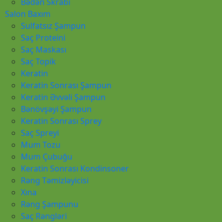
Bədən Skrabı
Salon Baxım
Sulfatsız Şampun
Saç Proteini
Saç Maskası
Saç Topik
Keratin
Keratin Sonrası Şampun
Keratin Əvvəli Şampun
Bənövşəyi Şampun
Keratin Sonrası Sprey
Saç Spreyi
Mum Tozu
Mum Çubuğu
Keratin Sonrası Kondinsoner
Rəng Təmizləyicisi
Xına
Rəng Şampunu
Saç Rəngləri