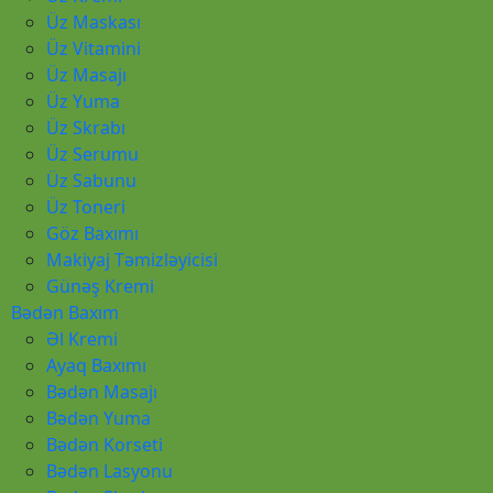
Üz Maskası
Üz Vitamini
Üz Masajı
Üz Yuma
Üz Skrabı
Üz Serumu
Üz Sabunu
Üz Toneri
Göz Baxımı
Makiyaj Təmizləyicisi
Günəş Kremi
Bədən Baxım
Əl Kremi
Ayaq Baxımı
Bədən Masajı
Bədən Yuma
Bədən Korseti
Bədən Lasyonu