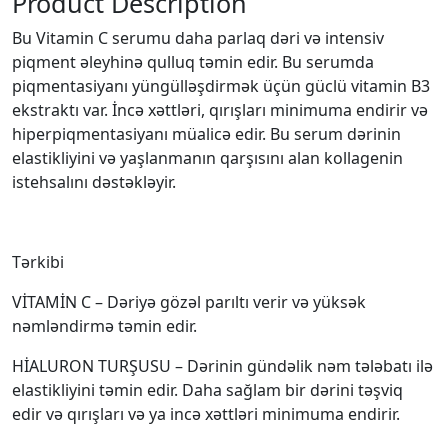
Product Description
Bu Vitamin C serumu daha parlaq dəri və intensiv
piqment əleyhinə qulluq təmin edir. Bu serumda
piqmentasiyanı yüngülləşdirmək üçün güclü vitamin B3
ekstraktı var. İncə xəttləri, qırışları minimuma endirir və
hiperpiqmentasiyanı müalicə edir. Bu serum dərinin
elastikliyini və yaşlanmanın qarşısını alan kollagenin
istehsalını dəstəkləyir.
Tərkibi
VİTAMİN C – Dəriyə gözəl parıltı verir və yüksək
nəmləndirmə təmin edir.
HİALURON TURŞUSU – Dərinin gündəlik nəm tələbatı ilə
elastikliyini təmin edir. Daha sağlam bir dərini təşviq
edir və qırışları və ya incə xəttləri minimuma endirir.