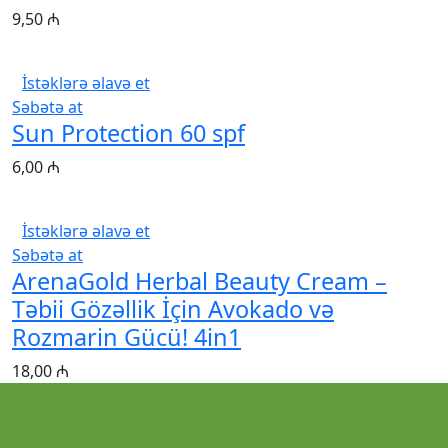
9,50
₼
İstəklərə əlavə et
Səbətə at
Sun Protection 60 spf
6,00
₼
İstəklərə əlavə et
Səbətə at
ArenaGold Herbal Beauty Cream –
Təbii Gözəllik İçin Avokado və
Rozmarin Gücü! 4in1
18,00
₼