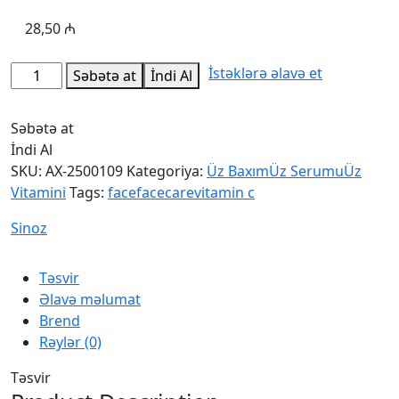
28,50
₼
İstəklərə əlavə et
Səbətə at
İndi Al
Səbətə at
İndi Al
SKU:
AX-2500109
Kategoriya:
Üz Baxım
Üz Serumu
Üz
Vitamini
Tags:
face
facecare
vitamin c
Sinoz
Təsvir
Əlavə məlumat
Brend
Rəylər (0)
Təsvir