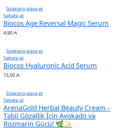
İstəklərə əlavə et
Səbətə at
Biocos Age Reversal Magic Serum
4,90
₼
İstəklərə əlavə et
Səbətə at
Biocos Hyaluronic Acid Serum
15,50
₼
İstəklərə əlavə et
Səbətə at
ArenaGold Herbal Beauty Cream –
Təbii Gözəllik İçin Avokado və
Rozmarin Gücü! 🌿✨