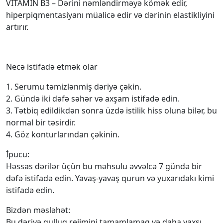
VITAMIN B3 – Dərini nəmləndirməyə kömək edir,
hiperpiqmentasiyanı müalicə edir və dərinin elastikliyini
artırır.
Necə istifadə etmək olar
1. Serumu təmizlənmiş dəriyə çəkin.
2. Gündə iki dəfə səhər və axşam istifadə edin.
3. Tətbiq edildikdən sonra üzdə istilik hiss oluna bilər, bu
normal bir təsirdir.
4. Göz konturlarından çəkinin.
İpucu:
Həssas dərilər üçün bu məhsulu əvvəlcə 7 gündə bir
dəfə istifadə edin. Yavaş-yavaş qurun və yuxarıdakı kimi
istifadə edin.
Bizdən məsləhət:
Bu dəriyə qulluq rejimini tamamlamaq və daha yaxşı