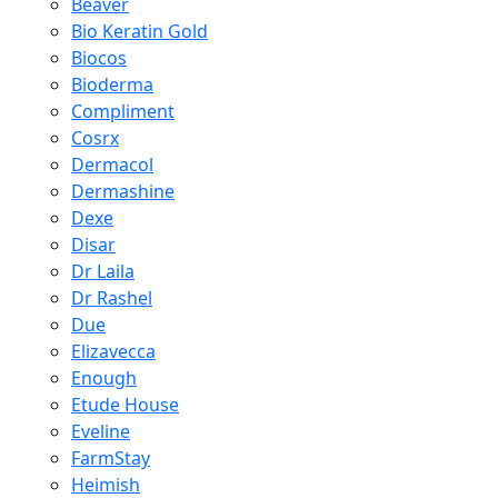
Beaver
Bio Keratin Gold
Biocos
Bioderma
Compliment
Cosrx
Dermacol
Dermashine
Dexe
Disar
Dr Laila
Dr Rashel
Due
Elizavecca
Enough
Etude House
Eveline
FarmStay
Heimish