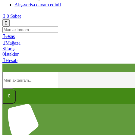
Alış-verişə davam edin
0
Səbət
Əsas
Mağaza
Sifariş
0
İstəklər
Hesab