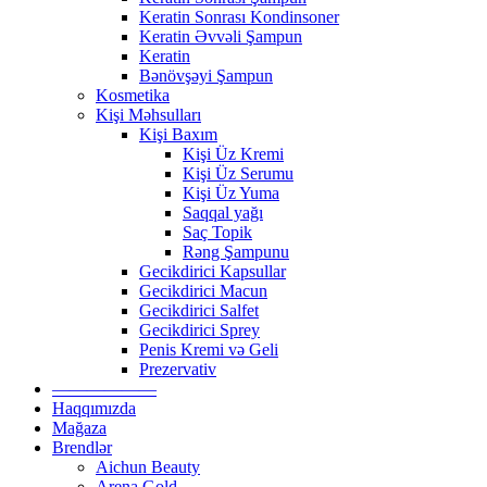
Keratin Sonrası Kondinsoner
Keratin Əvvəli Şampun
Keratin
Bənövşəyi Şampun
Kosmetika
Kişi Məhsulları
Kişi Baxım
Kişi Üz Kremi
Kişi Üz Serumu
Kişi Üz Yuma
Saqqal yağı
Saç Topik
Rəng Şampunu
Gecikdirici Kapsullar
Gecikdirici Macun
Gecikdirici Salfet
Gecikdirici Sprey
Penis Kremi və Geli
Prezervativ
——————
Haqqımızda
Mağaza
Brendlər
Aichun Beauty
Arena Gold