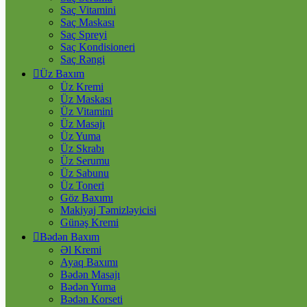
Saç Vitamini
Saç Maskası
Saç Spreyi
Saç Kondisioneri
Saç Rəngi
Üz Baxım
Üz Kremi
Üz Maskası
Üz Vitamini
Üz Masajı
Üz Yuma
Üz Skrabı
Üz Serumu
Üz Sabunu
Üz Toneri
Göz Baxımı
Makiyaj Təmizləyicisi
Günəş Kremi
Bədən Baxım
Əl Kremi
Ayaq Baxımı
Bədən Masajı
Bədən Yuma
Bədən Korseti