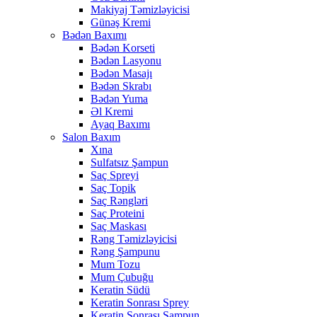
Makiyaj Təmizləyicisi
Günəş Kremi
Bədən Baxımı
Bədən Korseti
Bədən Lasyonu
Bədən Masajı
Bədən Skrabı
Bədən Yuma
Əl Kremi
Ayaq Baxımı
Salon Baxım
Xına
Sulfatsız Şampun
Saç Spreyi
Saç Topik
Saç Rəngləri
Saç Proteini
Saç Maskası
Rəng Təmizləyicisi
Rəng Şampunu
Mum Tozu
Mum Çubuğu
Keratin Südü
Keratin Sonrası Sprey
Keratin Sonrası Şampun