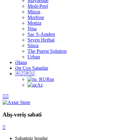
Maybeline
Medi-Peel
Mizon
Morfose
Motiza
Nisa
Sac S-Amden
Seven Herbal
Sinoz
The Purest Solution
Urban
Əlaqə
Ən Çox Satanlar
🇦🇿🇷🇺
Rus
Az
Alış-veriş səbəti
Səbətiniz boşdur