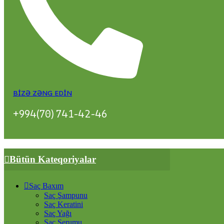
BIZƏ ZƏNG EDIN
+994(70) 741-42-46
Bütün Kateqoriyalar
Saç Baxım
Saç Şampunu
Saç Keratini
Saç Yağı
Saç Serumu