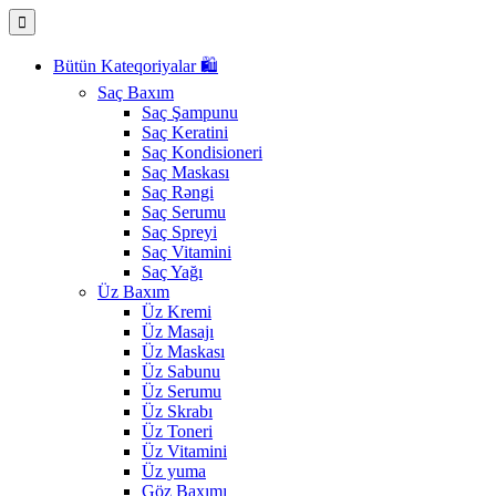
Bütün Kateqoriyalar 🛍️
Saç Baxım
Saç Şampunu
Saç Keratini
Saç Kondisioneri
Saç Maskası
Saç Rəngi
Saç Serumu
Saç Spreyi
Saç Vitamini
Saç Yağı
Üz Baxım
Üz Kremi
Üz Masajı
Üz Maskası
Üz Sabunu
Üz Serumu
Üz Skrabı
Üz Toneri
Üz Vitamini
Üz yuma
Göz Baxımı