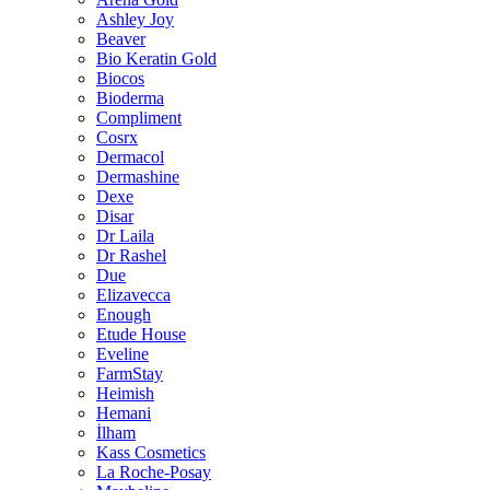
Ashley Joy
Beaver
Bio Keratin Gold
Biocos
Bioderma
Compliment
Cosrx
Dermacol
Dermashine
Dexe
Disar
Dr Laila
Dr Rashel
Due
Elizavecca
Enough
Etude House
Eveline
FarmStay
Heimish
Hemani
İlham
Kass Cosmetics
La Roche-Posay