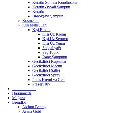
Keratin Sonrası Kondinsoner
Keratin Əvvəli Şampun
Keratin
Bənövşəyi Şampun
Kosmetika
Kişi Məhsulları
Kişi Baxım
Kişi Üz Kremi
Kişi Üz Serumu
Kişi Üz Yuma
Saqqal yağı
Saç Topik
Rəng Şampunu
Gecikdirici Kapsullar
Gecikdirici Macun
Gecikdirici Salfet
Gecikdirici Sprey
Penis Kremi və Geli
Prezervativ
——————
Haqqımızda
Mağaza
Brendlər
Aichun Beauty
Arena Gold