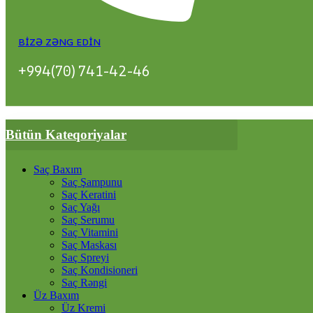
BIZƏ ZƏNG EDIN
+994(70) 741-42-46
Bütün Kateqoriyalar
Saç Baxım
Saç Şampunu
Saç Keratini
Saç Yağı
Saç Serumu
Saç Vitamini
Saç Maskası
Saç Spreyi
Saç Kondisioneri
Saç Rəngi
Üz Baxım
Üz Kremi