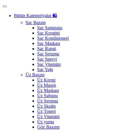
Bütün Kateqoriyalar 🛍️
Saç Baxım
Saç Şampunu
Saç Keratini
Saç Kondisioneri
Saç Maskası
Saç Rəngi
Saç Serumu
Saç Spreyi
Saç Vitamini
Saç Yağı
Üz Baxım
Üz Kremi
Üz Masajı
Üz Maskası
Üz Sabunu
Üz Serumu
Üz Skrabı
Üz Toneri
Üz Vitamini
Üz yuma
Göz Baxımı