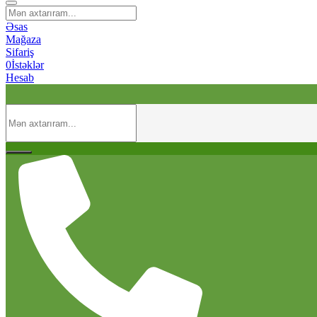
Əsas
Mağaza
Sifariş
0
İstəklər
Hesab