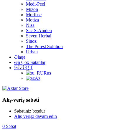
Medi-Peel
Mizon
Morfose
Motiza
Nisa
Sac S-Amden
Seven Herbal
Sinoz
The Purest Solution
Urban
Əlaqə
Ən Çox Satanlar
🇦🇿🇷🇺
Rus
Az
Alış-veriş səbəti
Səbətiniz boşdur
Alış-verişə davam edin
0
Səbət