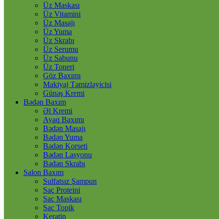
Üz Maskası
Üz Vitamini
Üz Masajı
Üz Yuma
Üz Skrabı
Üz Serumu
Üz Sabunu
Üz Toneri
Göz Baxımı
Makiyaj Təmizləyicisi
Günəş Kremi
Bədən Baxım
Əl Kremi
Ayaq Baxımı
Bədən Masajı
Bədən Yuma
Bədən Korseti
Bədən Lasyonu
Bədən Skrabı
Salon Baxım
Sulfatsız Şampun
Saç Proteini
Saç Maskası
Saç Topik
Keratin