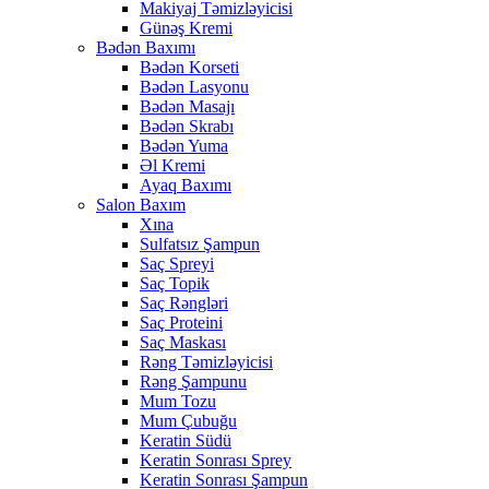
Makiyaj Təmizləyicisi
Günəş Kremi
Bədən Baxımı
Bədən Korseti
Bədən Lasyonu
Bədən Masajı
Bədən Skrabı
Bədən Yuma
Əl Kremi
Ayaq Baxımı
Salon Baxım
Xına
Sulfatsız Şampun
Saç Spreyi
Saç Topik
Saç Rəngləri
Saç Proteini
Saç Maskası
Rəng Təmizləyicisi
Rəng Şampunu
Mum Tozu
Mum Çubuğu
Keratin Südü
Keratin Sonrası Sprey
Keratin Sonrası Şampun