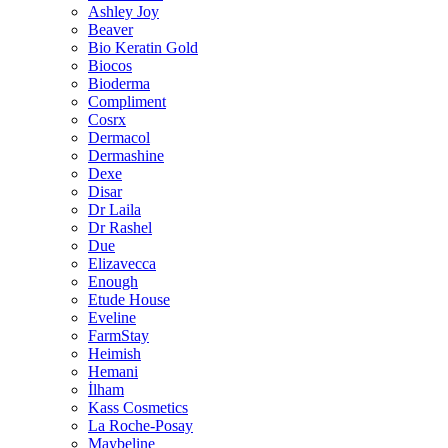
Ashley Joy
Beaver
Bio Keratin Gold
Biocos
Bioderma
Compliment
Cosrx
Dermacol
Dermashine
Dexe
Disar
Dr Laila
Dr Rashel
Due
Elizavecca
Enough
Etude House
Eveline
FarmStay
Heimish
Hemani
İlham
Kass Cosmetics
La Roche-Posay
Maybeline